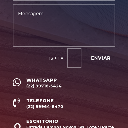
ENVIAR
=
13 + 1
WHATSAPP

(22) 99716-5424
TELEFONE

(22) 99964-8470
ESCRITÓRIO

Estrada Campos Novos, SN, Lote 9 Parte,